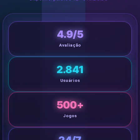
VIP
4.9/5
🏆 PLATAFORMA
Avaliação
Plataforma
2.841
Bet
Usuários
Win
500+
Jogos
APP