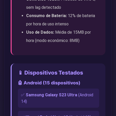
sem lag detectado
Consumo de Bateria:
12% de bateria
por hora de uso intenso
Uso de Dados:
Média de 15MB por
hora (modo econômico: 8MB)
📱 Dispositivos Testados
🤖 Android (15 dispositivos)
✅
Samsung Galaxy S23 Ultra
(Android
14)