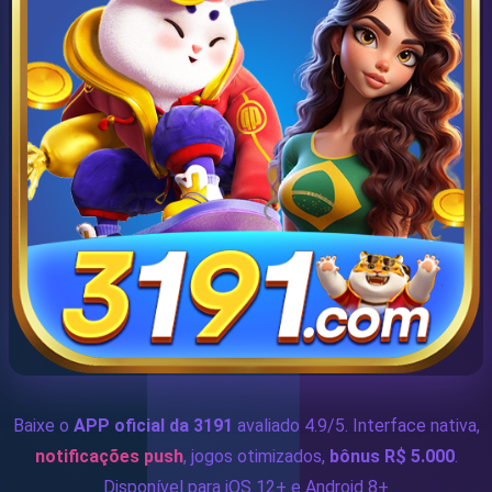
Game
Lottery
👤 CONTA
Login
Cadastro
Baixe o
APP oficial da 3191
avaliado 4.9/5. Interface nativa,
Bônus
notificações push
, jogos otimizados,
bônus R$ 5.000
.
Disponível para iOS 12+ e Android 8+