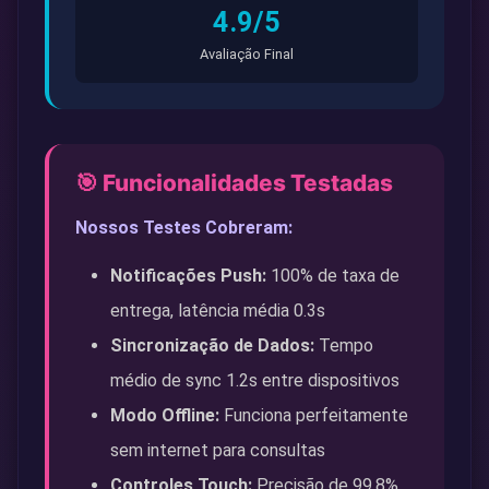
4.9/5
Avaliação Final
🎯 Funcionalidades Testadas
Nossos Testes Cobreram:
Notificações Push:
100% de taxa de
entrega, latência média 0.3s
Sincronização de Dados:
Tempo
médio de sync 1.2s entre dispositivos
Modo Offline:
Funciona perfeitamente
sem internet para consultas
Controles Touch:
Precisão de 99.8%,