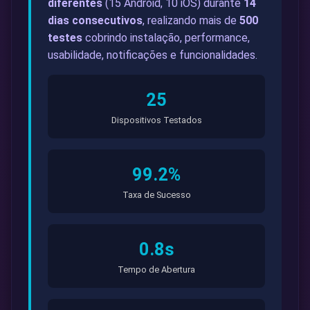
diferentes
(15 Android, 10 iOS) durante
14
dias consecutivos
, realizando mais de
500
testes
cobrindo instalação, performance,
usabilidade, notificações e funcionalidades.
25
Dispositivos Testados
99.2%
Taxa de Sucesso
0.8s
Tempo de Abertura