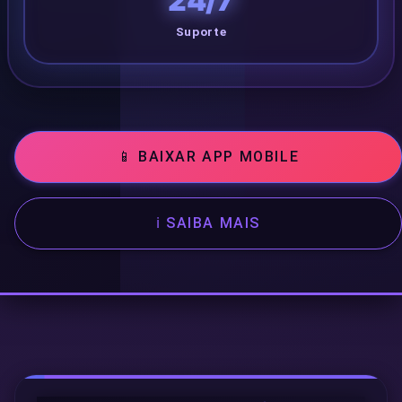
24/7
Suporte
📱 DOWNLOAD
APK
📱 BAIXAR APP MOBILE
Download
Baixar
ℹ️ SAIBA MAIS
Instalar
🌐 SOCIAL & CONTATO