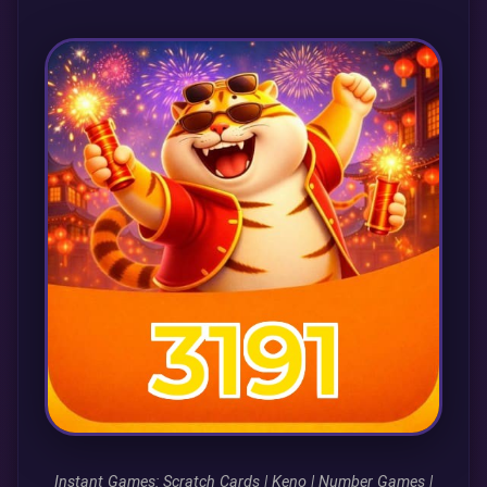
Instant Games: Scratch Cards | Keno | Number Games |