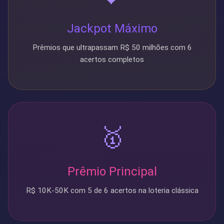
Jackpot Máximo
Prêmios que ultrapassam R$ 50 milhões com 6
acertos completos
🥇
Prêmio Principal
R$ 10K-50K com 5 de 6 acertos na loteria clássica