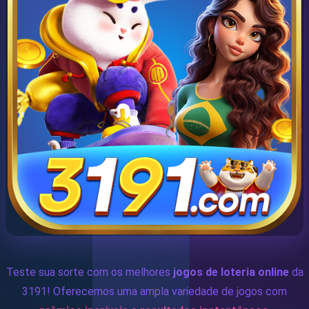
Game
Lottery
👤 CONTA
Login
Cadastro
Bônus
Teste sua sorte com os melhores
jogos de loteria online
da
3191! Oferecemos uma ampla variedade de jogos com