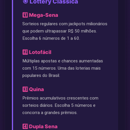
🎯 Lottery Clássica
1️⃣ Mega-Sena
Sorteios regulares com jackpots milionários
que podem ultrapassar R$ 50 milhões.
Escolha 6 números de 1 a 60.
2️⃣ Lotofácil
Múltiplas apostas e chances aumentadas
com 15 números. Uma das loterias mais
populares do Brasil.
3️⃣ Quina
Prêmios acumulativos crescentes com
sorteios diários. Escolha 5 números e
concorra a grandes prêmios.
4️⃣ Dupla Sena