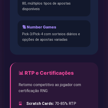
80, múltiplos tipos de apostas
disponíveis
🔢 Number Games
Pick-3/Pick-4 com sorteios diários e
opções de apostas variadas
📊 RTP e Certificações
Retorno competitivo ao jogador com
certificação RNG:
🎴
Scratch Cards:
70-85% RTP