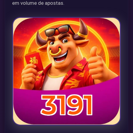
em volume de apostas.