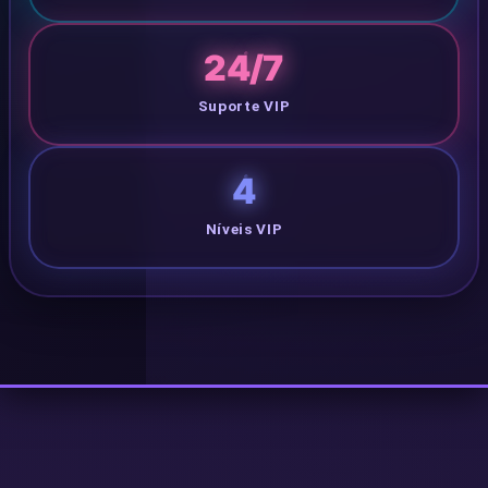
24/7
📱 DOWNLOAD
Suporte VIP
APK
4
Download
Níveis VIP
Baixar
Instalar
🌐 SOCIAL & CONTATO