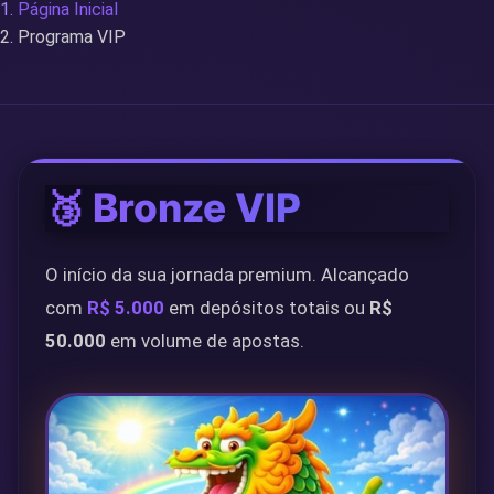
Página Inicial
Programa VIP
📱 Telegram
📘 Facebook
🥉 Bronze VIP
O início da sua jornada premium. Alcançado
com
R$ 5.000
em depósitos totais ou
R$
50.000
em volume de apostas.