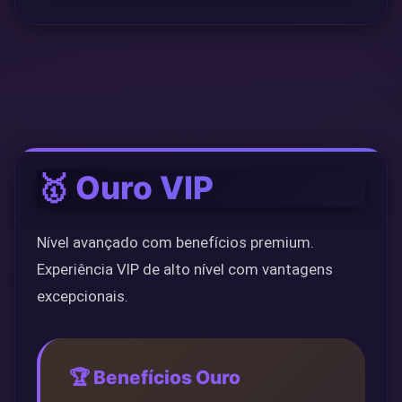
🥇 Ouro VIP
Nível avançado com benefícios premium.
Experiência VIP de alto nível com vantagens
excepcionais.
🏆 Benefícios Ouro