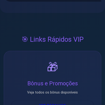
🎯 Links Rápidos VIP
🎁
Bônus e Promoções
Veja todos os bônus disponíveis