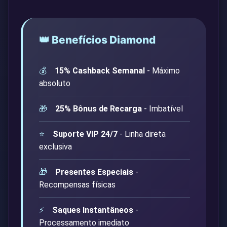
👑 Benefícios Diamond
💰
15% Cashback Semanal
- Máximo
absoluto
🎁
25% Bônus de Recarga
- Imbatível
⭐
Suporte VIP 24/7
- Linha direta
exclusiva
🎁
Presentes Especiais
-
Recompensas físicas
⚡
Saques Instantâneos
-
Processamento imediato