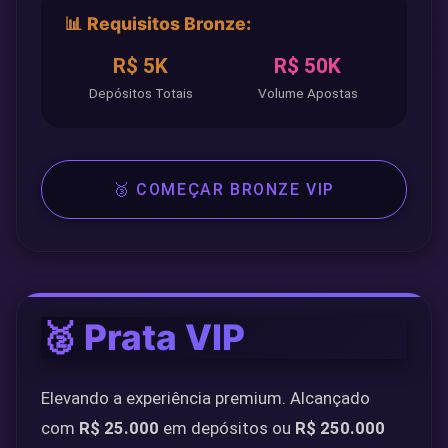
📊 Requisitos Bronze:
R$ 5K
R$ 50K
Depósitos Totais
Volume Apostas
🥉 COMEÇAR BRONZE VIP
🥈 Prata VIP
Elevando a experiência premium. Alcançado
com
R$ 25.000
em depósitos ou
R$ 250.000