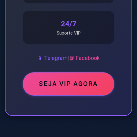
24/7
Suporte VIP
📱 Telegram
📘 Facebook
|
SEJA VIP AGORA