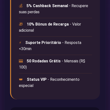
💰
5% Cashback Semanal
- Recupere
suas perdas
🎁
10% Bônus de Recarga
- Valor
adicional
⚡
Suporte Prioritário
- Resposta
<30min
🎰
50 Rodadas Grátis
- Mensais (R$
100)
👑
Status VIP
- Reconhecimento
especial