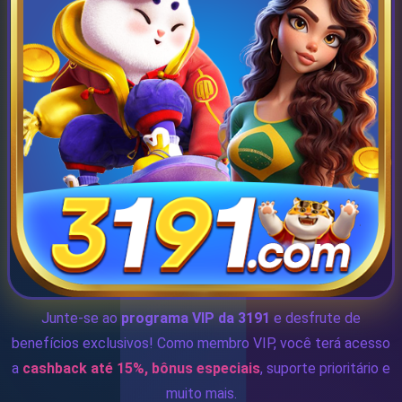
Game
Lottery
👤 CONTA
Login
Cadastro
Junte-se ao
programa VIP da 3191
e desfrute de
benefícios exclusivos! Como membro VIP, você terá acesso
Bônus
a
cashback até 15%, bônus especiais
, suporte prioritário e
muito mais.