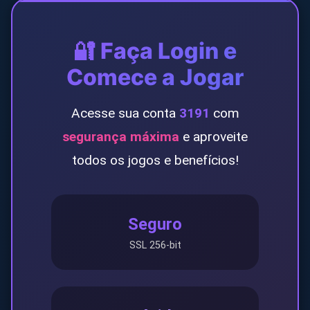
🔐 Faça Login e
Comece a Jogar
Acesse sua conta
3191
com
segurança máxima
e aproveite
todos os jogos e benefícios!
Seguro
SSL 256-bit