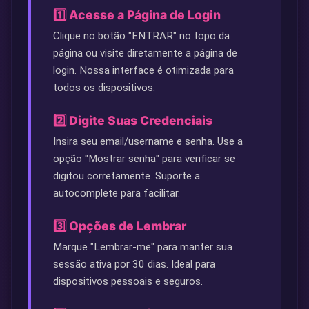
1️⃣ Acesse a Página de Login
Clique no botão "ENTRAR" no topo da
página ou visite diretamente a página de
login. Nossa interface é otimizada para
todos os dispositivos.
2️⃣ Digite Suas Credenciais
Insira seu email/username e senha. Use a
opção "Mostrar senha" para verificar se
digitou corretamente. Suporte a
autocomplete para facilitar.
3️⃣ Opções de Lembrar
Marque "Lembrar-me" para manter sua
sessão ativa por 30 dias. Ideal para
dispositivos pessoais e seguros.