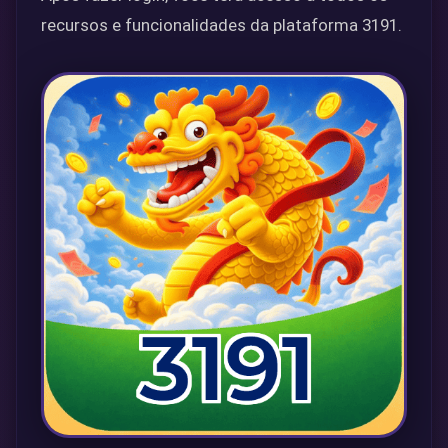
recursos e funcionalidades da plataforma 3191.