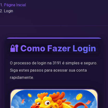
Página Inicial
📱 Telegram
Login
📘 Facebook
🔐 Como Fazer Login
O processo de login na 3191 é simples e seguro.
Siga estes passos para acessar sua conta
rapidamente.